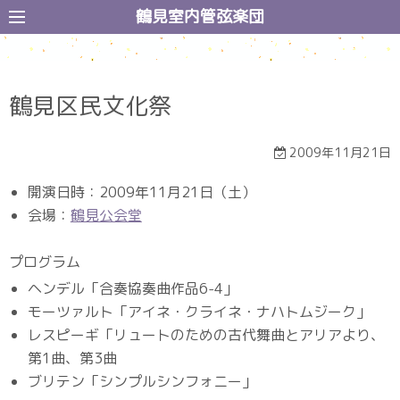
コ
鶴見室内管弦楽団
ン
テ
ン
鶴見区民文化祭
ツ
へ
ス
2009年11月21日
キ
開演日時：2009年11月21日（土）
ッ
会場：
鶴見公会堂
プ
プログラム
ヘンデル「合奏協奏曲作品6-4」
モーツァルト「アイネ・クライネ・ナハトムジーク」
レスピーギ「リュートのための古代舞曲とアリアより、
第1曲、第3曲
ブリテン「シンプルシンフォニー」