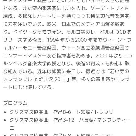
ートマスターに就任したということも世界中で大きな話題
となる。また室内楽演奏にも力を入れ、ゲーデ・トリオを
結成。多様なレパートリーを持ちつつも特に現代音楽演奏
に力を注いでいる。欧米・日本でのメディア出演多数あ
り。ドイツ・グラモフォン、ラルゴ等のレーベルよりCD を
リリースする傍ら、1994 年から2000 年までウィーン・フ
ィルハーモニー管弦楽団、ウィーン国立歌劇場管弦楽団で
コンサートマスター及び指揮者も務める。2000 年よりニュ
ルンベルグ音楽大学教授となり、後進の育成にも熱心に取
り組んでいる。近年は頻繁に来日し、最近では「若い芽の
アンサンブル in 軽井沢 2011」等、多くの音楽祭やコンサ
ートにも出演している。
プログラム
クリスマス協奏曲 作品8-6 ト短調/ トレッリ
クリスマス協奏曲 作品3-12 ハ長調/ マンフレディー
ニ
クリスマス協奏曲 作品6-8 ト短調/ コレッリ