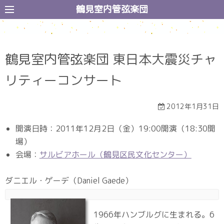
コ
鶴見室内管弦楽団
ン
テ
ン
鶴見室内管弦楽団 東日本大震災チャ
ツ
へ
リティーコンサート
ス
キ
2012年1月31日
ッ
プ
開演日時：2011年12月2日（金）19:00開演（18:30開
場）
会場：
サルビアホール（鶴見区民文化センター）
ダニエル・ゲーデ（Daniel Gaede）
1966年ハンブルグに生まれる。6