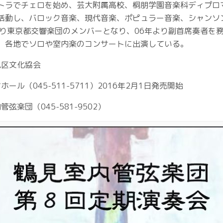
トラでチェロを始め、芸大附属高校、桐朋学園音楽科ディプロ
活動し、バロック音楽、現代音楽、ポピュラー音楽、シャンソ
より東京都交響楽団のメンバーとなり、06年より副首席奏者を
、各地でソロや室内楽のコンサートに出演している。
見区文化協会
ール（045-511-5711）2016年2月1日発売開始
弦楽団（045-581-9502）