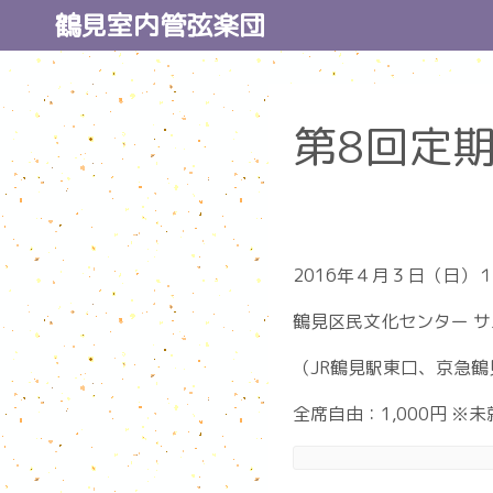
コ
鶴見室内管弦楽団
ン
テ
ン
第8回定
ツ
へ
ス
キ
ッ
プ
2016年４月３日（日）１
鶴見区民文化センター 
（JR鶴見駅東口、京急鶴
全席自由：1,000円 