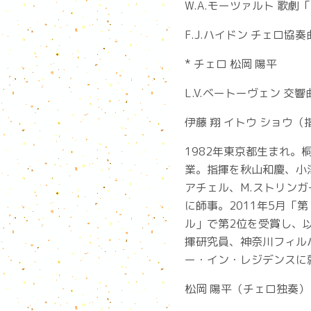
W.A.モーツァルト 歌
F.J.ハイドン チェロ協奏
* チェロ 松岡 陽平
L.V.ベートーヴェン 交
伊藤 翔 イトウ ショウ（指揮） 
1982年東京都生まれ
業。指揮を秋山和慶、小
アチェル、M.ストリン
に師事。2011年5月
ル」で第2位を受賞し、
揮研究員、神奈川フィル
ー・イン・レジデンスに
松岡 陽平（チェロ独奏）