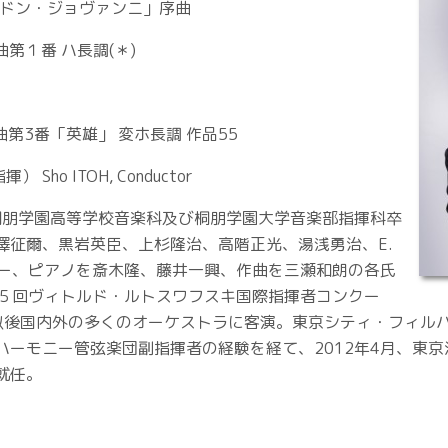
劇「ドン・ジョヴァンニ」序曲
曲第１番 ハ長調(＊)
響曲第3番「英雄」 変ホ長調 作品55
Sho ITOH, Conductor
。桐朋学園高等学校音楽科及び桐朋学園大学音楽部指揮科卒
澤征爾、黒岩英臣、上杉隆治、高階正光、湯浅勇治、E.
ガー、ピアノを斎木隆、藤井一興、作曲を三瀬和朗の各氏
「第５回ヴィトルド・ルトスワフスキ国際指揮者コンクー
以後国内外の多くのオーケストラに客演。東京シティ・フィル
ハーモニー管弦楽団副指揮者の経験を経て、2012年4月、東
就任。