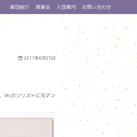
楽団紹介
演奏会
入団案内
お問い合わせ
2017年6月25日
Vn.のソリストに元マン