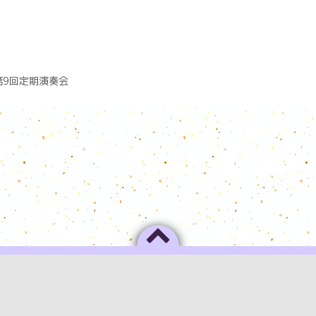
第9回定期演奏会
プライバシーポリシー
お問い合わせ
団員限定ページ
って結成された楽団、鶴見室内管弦楽団の公式ホームページで