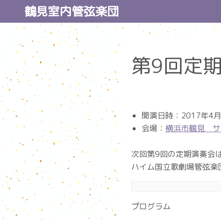
コ
鶴見室内管弦楽団
ン
テ
ン
第9回定
ツ
へ
ス
キ
ッ
開演日時：2017年4月9
プ
会場：
横浜市鶴見 サ
次回第9回の定期演奏会
ハイム国立歌劇場管弦楽
プログラム