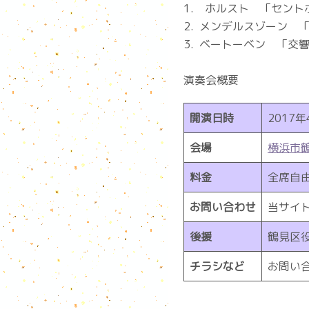
1. ホルスト 「セント
2. メンデルスゾーン 「
3. ベートーベン 「交
演奏会概要
開演日時
2017年
会場
横浜市
料金
全席自由 
お問い合わせ
当サイ
後援
鶴見区
チラシなど
お問い合