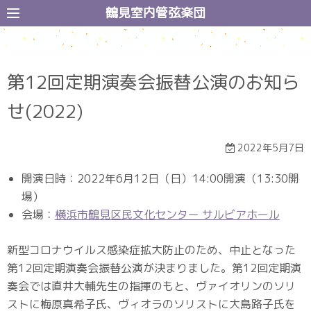
コ
鶴見室内管弦楽団
ン
テ
ン
第12回定期演奏会振替公演のお知ら
ツ
へ
せ(2022)
ス
キ
2022年5月7日
ッ
プ
開演日時：2022年6月12日（日）14:00開演（13:30開
場）
会場：
横浜市鶴見区民文化センター サルビアホール
新型コロナウイルス感染症拡大防止のため、中止となった
第12回定期演奏会振替公演が決まりました。第12回定期演
奏会では直井大輔先生の指揮のもと、ヴァイオリンのソリ
ストに梅原真希子氏、ヴィオラのソリストに大島路子氏を